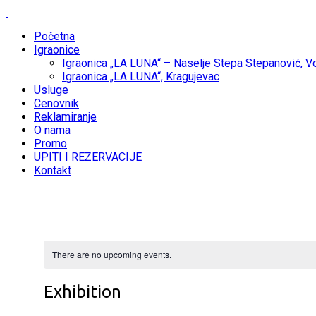
Početna
Igraonice
Igraonica „LA LUNA“ – Naselje Stepa Stepanović, 
Igraonica „LA LUNA“, Kragujevac
Usluge
Cenovnik
Reklamiranje
O nama
Promo
UPITI I REZERVACIJE
Kontakt
There are no upcoming events.
Exhibition