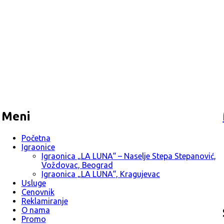
Meni
Početna
Igraonice
Igraonica „LA LUNA“ – Naselje Stepa Stepanović,
Voždovac, Beograd
Igraonica „LA LUNA“, Kragujevac
Usluge
Cenovnik
Reklamiranje
O nama
Promo