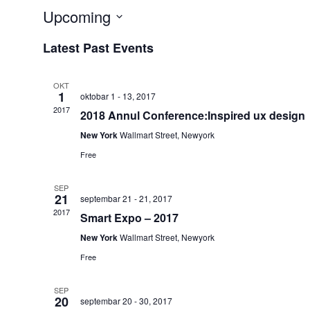
Upcoming
Select
Latest Past Events
date.
OKT
1
oktobar 1
-
13, 2017
2017
2018 Annul Conference:Inspired ux design
New York
Wallmart Street, Newyork
Free
SEP
21
septembar 21
-
21, 2017
2017
Smart Expo – 2017
New York
Wallmart Street, Newyork
Free
SEP
20
septembar 20
-
30, 2017