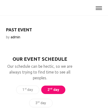
PAST EVENT
by
admin
OUR EVENT SCHEDULE
Our schedule can be hectic, so we are
always trying to find time to see all
peoples.
st
nd
1
day
2
day
rd
3
day