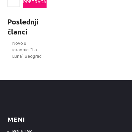
PRETRAGA
Poslednji
članci
Novo u
igraonici ”La
Luna” Beograd
MENI
POČETNA