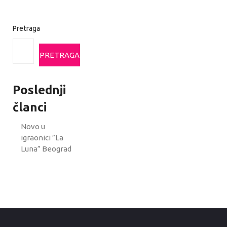
Pretraga
PRETRAGA
Poslednji
članci
Novo u
igraonici ”La
Luna” Beograd